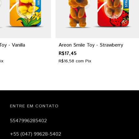
oy - Vanilla
Areon Smile Toy - Strawberry
R$17,45
ix
R$16,58
com
Pix
ENTRE EM CONTATO
5547996285402
+55 (047) 99628-5402